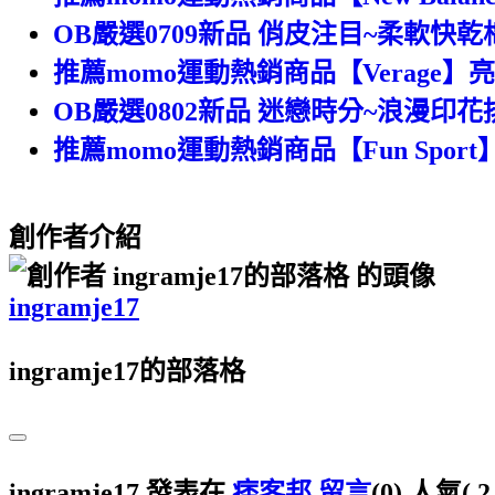
OB嚴選0709新品 俏皮注目~柔軟快
推薦momo運動熱銷商品【Verage
OB嚴選0802新品 迷戀時分~浪漫印
推薦momo運動熱銷商品【Fun Sport】
創作者介紹
ingramje17
ingramje17的部落格
ingramje17 發表在
痞客邦
留言
(0)
人氣(