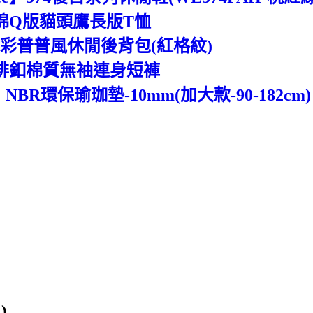
乾棉Q版貓頭鷹長版T恤
】亮彩普普風休閒後背包(紅格紋)
花排釦棉質無袖連身短褲
NBR環保瑜珈墊-10mm(加大款-90-182cm)
2
)