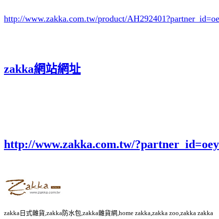
http://www.zakka.com.tw/product/AH292401
?partner_id=
zakka網站網址
http://www.zakka.com.tw/?partner_id=o
zakka日式雜貨,zakka防水包,zakka雜貨網,home zakka,zakka zoo,zakka zakka