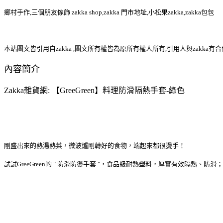
鄉村手作,三個朋友傢飾 zakka shop,zakka 門市地址,小松果zakka,zakka包包
本站圖文皆引用自zakka ,圖文所有權皆為原所有權人所有,引用人與zakka有
內容簡介
Zakka雜貨網: 【GreeGreen】料理防滑隔熱手套-綠色
剛盛出來的熱湯熱菜，微波爐剛轉好的食物，端起來都很燙手！
試試GreeGreen的 " 防滑防燙手套 "，食品級耐熱塑料，厚實有效隔熱、防