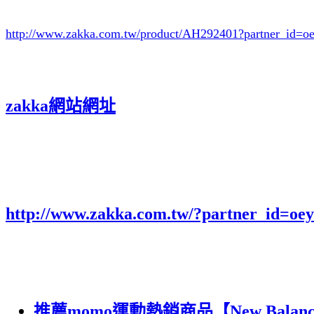
http://www.zakka.com.tw/product/AH292401
?partner_id=
zakka網站網址
http://www.zakka.com.tw/?partner_id=o
推薦momo運動熱銷商品【New Balan