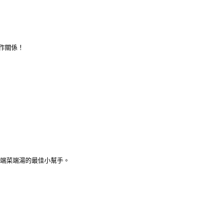
合作關係！
滑；端菜端湯的最佳小幫手。