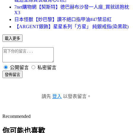
7net購物網【契斯特】德巴赫布沙發一人座_買就送抱枕
X3
日本怪獸【妙巴黎】讚不絕口指甲油#47禁忌紅
【ARGENT銀飾】星星系列「方星」 純銀戒指(染黑款)
載入更多
公開留言
私密留言
發佈留言
請先
登入
以發表留言。
Recommended
你可能也喜歡