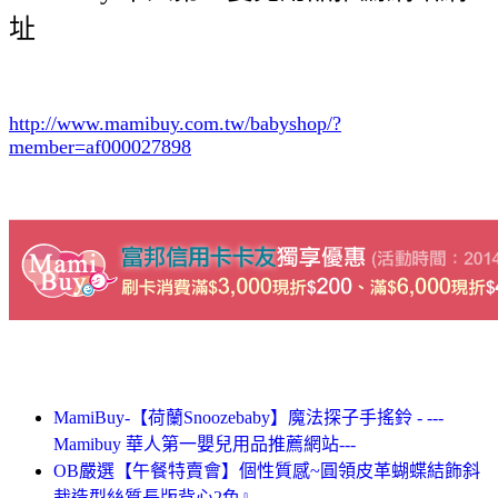
址
http://www.mamibuy.com.tw/babyshop/?
member=af000027898
MamiBuy-【荷蘭Snoozebaby】魔法探子手搖鈴 - ---
Mamibuy 華人第一嬰兒用品推薦網站---
OB嚴選【午餐特賣會】個性質感~圓領皮革蝴蝶結飾斜
裁造型絲質長版背心2色』