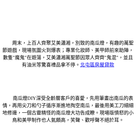
周末，上百人齊聚艾美瀟湘，別致的南瓜燈，有趣的萬聖
節遊戲，現場氛圍火到爆表；專業化妝師、美甲師前來助陣，
數隻"魔鬼"在遊蕩，艾美瀟湘萬聖節因眾人齊齊"鬼混"，並且
有油米等驚喜禮品拿不停。
北屯區房屋貸款
南瓜燈DIY深受全齡層客戶的喜愛，先用筆畫出南瓜的表
情，再用尖刀和勺子循序漸進地掏空南瓜，最後用美工刀細細
地修邊，一個古靈精怪的南瓜燈大功告成瞭。現場版憤怒的小
鳥和美甲制作也人氣頗高，笑聲、歡呼聲不絕於耳。