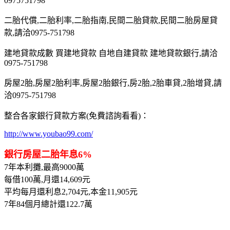
0975751798
二胎代償,二胎利率,二胎指南,民間二胎貸款,民間二胎房屋貸
款,請洽0975-751798
建地貸款成數 買建地貸款 自地自建貸款 建地貸款銀行,請洽
0975-751798
房屋2胎,房屋2胎利率,房屋2胎銀行,房2胎,2胎車貸,2胎增貸,請
洽0975-751798
整合各家銀行貸款方案(免費諮詢看看)：
http://www.youbao99.com/
銀行房屋二胎年息6%
7年本利攤,最高9000萬
每借100萬,月還14,609元
平均每月還利息2,704元,本金11,905元
7年84個月總計還122.7萬