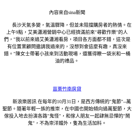
內容來自sina新聞
長沙天氣多變，氣溫驟降，但並未阻擋購房者的熱情。在
上午9點，艾美瀟湘營銷中心已經擠滿前來"尋歡作樂"的人
們，"我以前來過艾美瀟湘看房，項目各方面都不錯，這次是
有位置業顧問邀請我過來的，沒想到會這麼有趣，真沒來
錯。"陳女士帶著小孩來到活動現場，還獲得瞭一袋米和一桶
油的禮品。
苗栗竹南房貸
新浪樂居訊 在每年的10月31日，是西方傳統的"鬼節"--萬
聖節。隨著年輕一族的推崇，在中國也開始傾向過萬聖節，大
傢投入地去扮演各路"鬼怪"，和傢人朋友一起肆無忌憚的"鬧
鬼"，不為崇洋媚外，隻為生活加料。