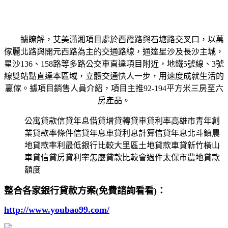
據瞭解，艾美瀟湘項目處於西霞路與石塘路交叉口，以萬
傢麗北路與開元西路為主的交通路線，通達星沙及長沙主城，
星沙136、158路等多路公交車直達項目附近，地鐵5號線、3號
線雙站點直達本區域，立體交通快人一步，用速度成就生活的
贏傢。據項目銷售人員介紹，項目主推92-194平方米三房至六
房產品。
公寓貸款信貸年息借貸增貸轉貸車貸利率高雄市青年創
業貸款率條件信貸年息車貸利息計算信貸年息北斗鎮農
地貸款率利最低銀行比較大里區土地貸款車貸新竹橫山
車貸信貸房貸利率怎麼貸款比較會過件太保市農地貸款
額度
整合各家銀行貸款方案(免費諮詢看看)：
http://www.youbao99.com/